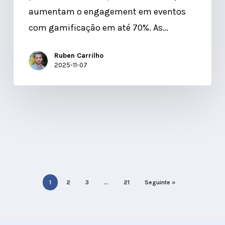
aumentam o engagement em eventos
com gamificação em até 70%. As…
Ruben Carrilho
2025-11-07
1
2
3
…
21
Seguinte »