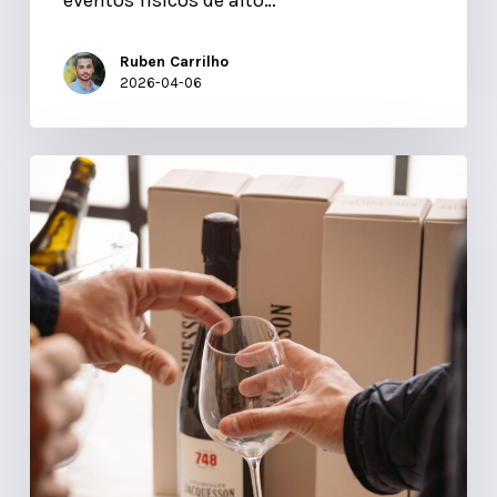
Ruben Carrilho
2026-04-06
O
Futuro
das
Provas
de
Vinho:
Como
a
Tecnologia
Invisível