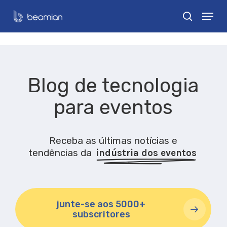
Skip
Menu
search
to
Close
main
Menu
content
Blog de tecnologia
para eventos
Receba as últimas notícias e
tendências da
indústria dos eventos
junte-se aos 5000+
subscritores