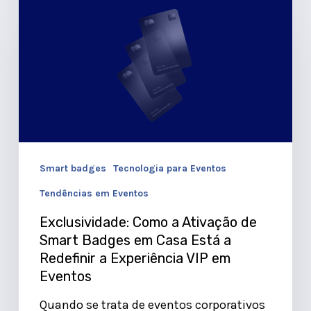
Como
a
Ativação
de
Smart
Badges
em
Smart badges
Tecnologia para Eventos
Casa
Tendências em Eventos
Está
a
Exclusividade: Como a Ativação de
Smart Badges em Casa Está a
Redefinir
Redefinir a Experiência VIP em
a
Eventos
Experiência
Quando se trata de eventos corporativos
VIP