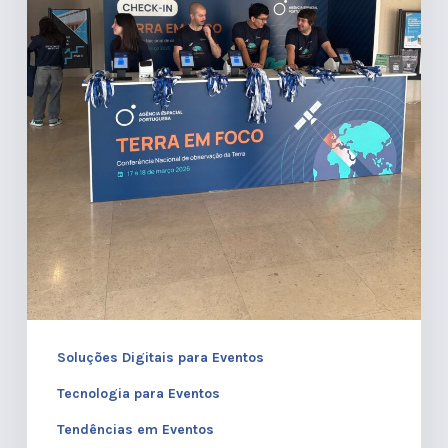
que
Garantias
Batem
Softwares
Soluções Digitais para Eventos
Tecnologia para Eventos
Tendências em Eventos