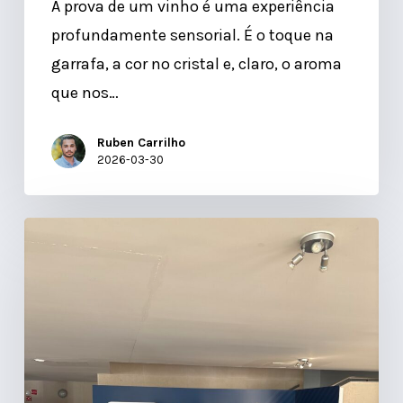
A prova de um vinho é uma experiência
profundamente sensorial. É o toque na
garrafa, a cor no cristal e, claro, o aroma
que nos…
Ruben Carrilho
2026-03-30
Tecnologia
para
Gestão
de
Eventos:
Por