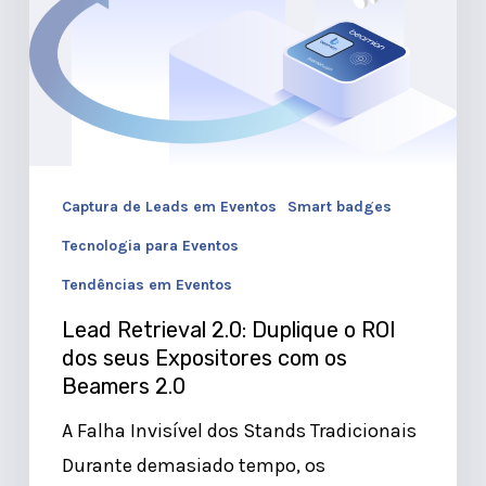
dos
seus
Expositores
com
os
Beamers
Captura de Leads em Eventos
Smart badges
2.0
Tecnologia para Eventos
Tendências em Eventos
Lead Retrieval 2.0: Duplique o ROI
dos seus Expositores com os
Beamers 2.0
A Falha Invisível dos Stands Tradicionais
Durante demasiado tempo, os