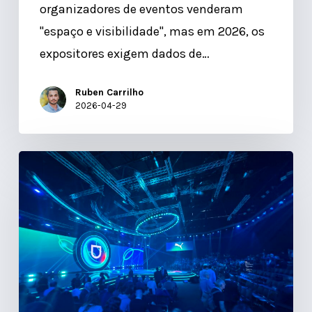
organizadores de eventos venderam
"espaço e visibilidade", mas em 2026, os
expositores exigem dados de…
Ruben Carrilho
2026-04-29
OaaS:
Porque
não
deve
pagar
por
software