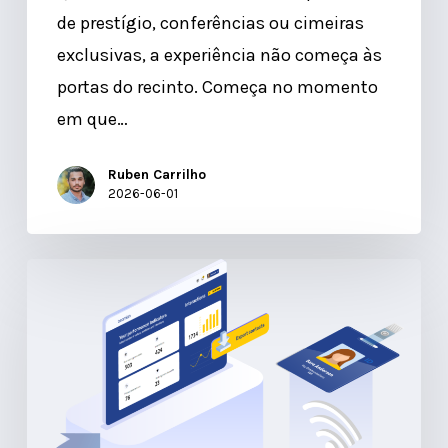
de prestígio, conferências ou cimeiras
em
exclusivas, a experiência não começa às
Eventos
portas do recinto. Começa no momento
em que…
Ruben Carrilho
2026-06-01
Lead
Retrieval
2.0:
Duplique
o
ROI