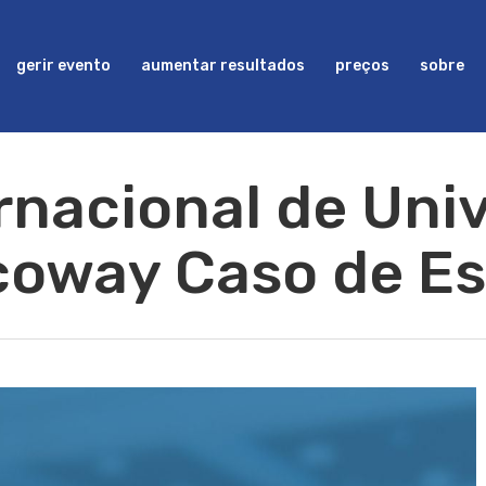
gerir evento
aumentar resultados
preços
sobre
ernacional de Uni
oway Caso de E