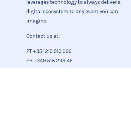
leverages technology to always deliver a
digital ecosystem to any event you can
imagine.
Contact us at:
PT +351
210 010 090
ES +349 518 299 46
team@beamian.com
© 2026 beamian. All rights reserved.