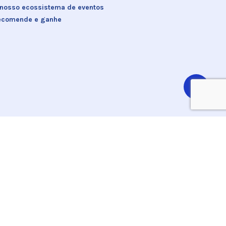
 nosso ecossistema de eventos
ecomende e ganhe
Share
x-
facebook
linkedin
youtube
twitter