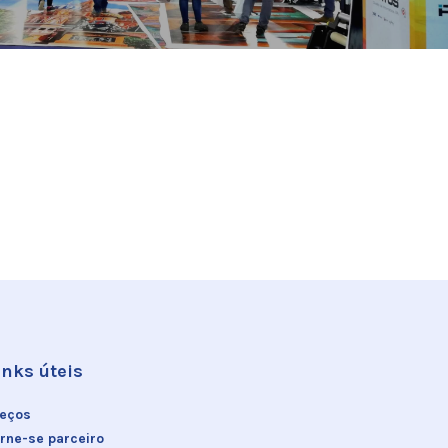
inks úteis
reços
rne-se parceiro