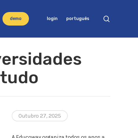
search
d
e
m
o
login
português
versidades
studo
Outubro 27, 2025
A Educoway organiza todos os anos a