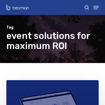
Skip
Menu
search
to
Close
main
Menu
content
Tag
event solutions for
maximum ROI
Exibição
Virtual
de