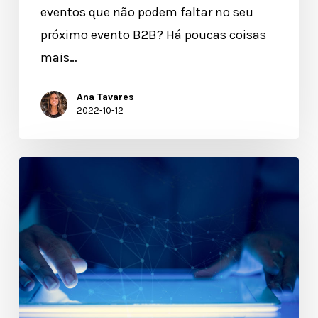
eventos que não podem faltar no seu
próximo evento B2B? Há poucas coisas
mais…
Ana Tavares
2022-10-12
O
que
é
a
tecnologia
de
captura