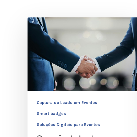
Geração
de
leads
em
eventos
B2B:
Estratégia
e
ferramentas
Captura de Leads em Eventos
essenciais
Hit enter to search or ESC to close
Smart badges
Soluções Digitais para Eventos