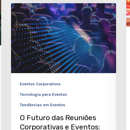
E
O
C
Futuro
i
das
e
Reuniões
R
Corporativas
d
e
D
Eventos:
Tendências
para
Eventos Corporativos
2025
Tecnologia para Eventos
Tendências em Eventos
O Futuro das Reuniões
Corporativas e Eventos: