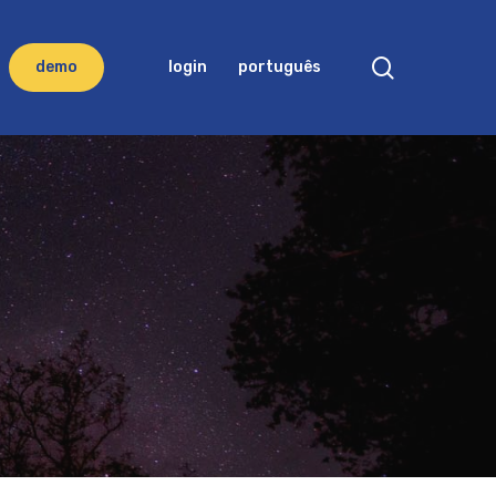
search
d
e
m
o
login
português