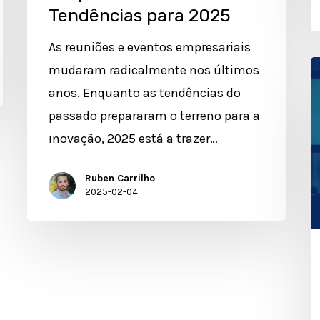
Tendências para 2025
As reuniões e eventos empresariais
F
mudaram radicalmente nos últimos
D
anos. Enquanto as tendências do
e
passado prepararam o terreno para a
O
inovação, 2025 está a trazer…
d
Ruben Carrilho
E
2025-02-04
e
2