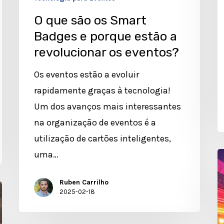
os
O que são os Smart
eventos?
Badges e porque estão a
revolucionar os eventos?
Os eventos estão a evoluir
rapidamente graças à tecnologia!
Um dos avanços mais interessantes
na organização de eventos é a
utilização de cartões inteligentes,
uma…
O
P
Ruben Carrilho
d
2025-02-18
R
e