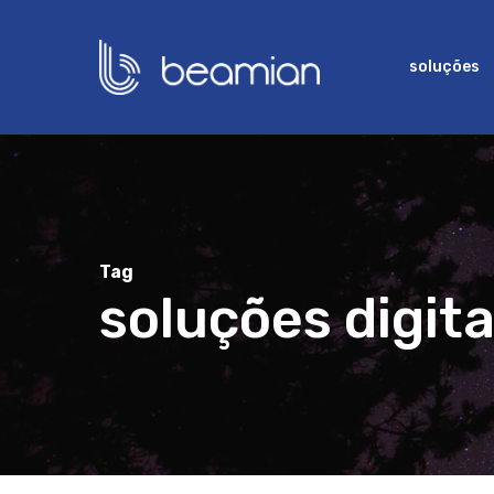
Skip
to
soluções
main
content
Tag
soluções digit