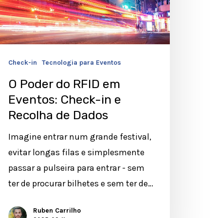
ventos:
heck-
n
Check-in
Tecnologia para Eventos
ecolha
O Poder do RFID em
e
Eventos: Check-in e
ados
Recolha de Dados
Imagine entrar num grande festival,
evitar longas filas e simplesmente
passar a pulseira para entrar - sem
ter de procurar bilhetes e sem ter de…
Ruben Carrilho