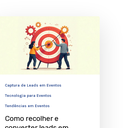
omo
ecolher
onverter
eads
m
lientes
m
Captura de Leads em Eventos
ventos:
Tecnologia para Eventos
stratégias
Tendências em Eventos
ficazes
Como recolher e
converter leads em