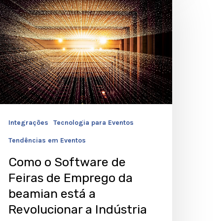
oftware
e
eiras
e
mprego
a
eamian
Integrações
Tecnologia para Eventos
stá
Tendências em Eventos
Como o Software de
evolucionar
Feiras de Emprego da
beamian está a
ndústria
Revolucionar a Indústria