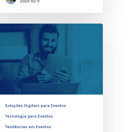
2025-02-11
erramentas
igitais
rganizadores
e
ventos
m
025
Soluções Digitais para Eventos
Tecnologia para Eventos
Tendências em Eventos