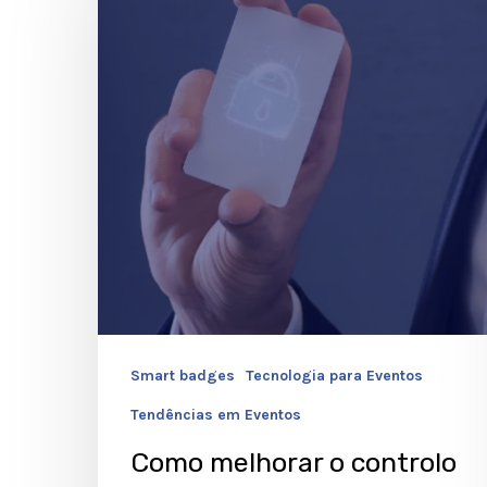
o
controlo
de
acessos
em
eventos
com
cartões
RFID
Smart badges
Tecnologia para Eventos
Tendências em Eventos
Como melhorar o controlo