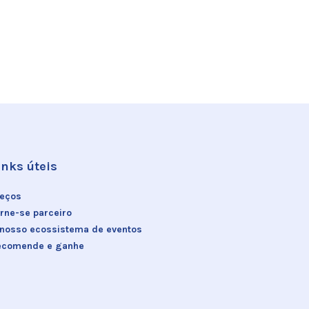
inks úteis
reços
rne-se parceiro
 nosso ecossistema de eventos
ecomende e ganhe