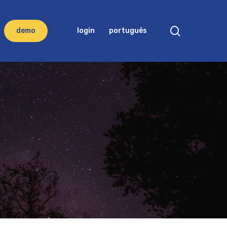
search
d
e
m
o
login
português