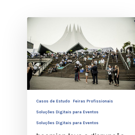
beamian
leva
a
disrupção
à
NOAH
Berlin
Conference
2018
Casos de Estudo
Feiras Profissionais
Soluções Digitais para Eventos
Soluções Digitais para Eventos