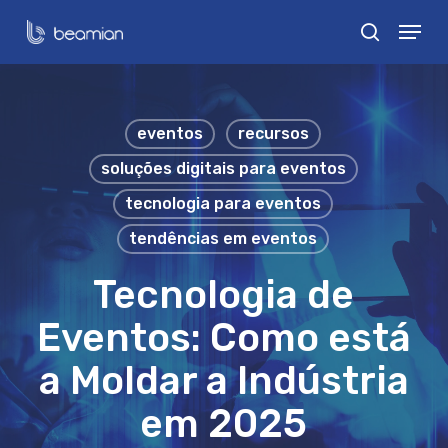
Skip
Menu
search
to
Close
main
Menu
content
eventos
recursos
soluções digitais para eventos
tecnologia para eventos
tendências em eventos
Tecnologia de
Eventos: Como está
a Moldar a Indústria
em 2025