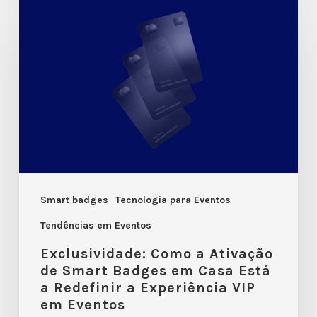
Como
a
Ativação
de
Smart
Badges
em
Casa
Está
Smart badges
Tecnologia para Eventos
a
Tendências em Eventos
Redefinir
Exclusividade: Como a Ativação
a
de Smart Badges em Casa Está
a Redefinir a Experiência VIP
Experiência
em Eventos
VIP