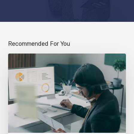
Recommended For You
Event
Analytics:
O
Dashboard
como
Cockpit
em
Tempo