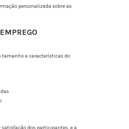
rmação personalizada sobre as
E EMPREGO
 tamanho e características do
idas
o
satisfação dos participantes, e a