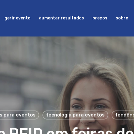
gerir evento
aumentar resultados
preços
sobre
is para eventos
tecnologia para eventos
tendênc
a RFID em feiras d