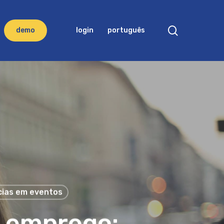
search
d
e
m
o
login
português
ias em eventos
e emprego: