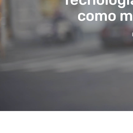
como me
Hit enter to search or ESC to close