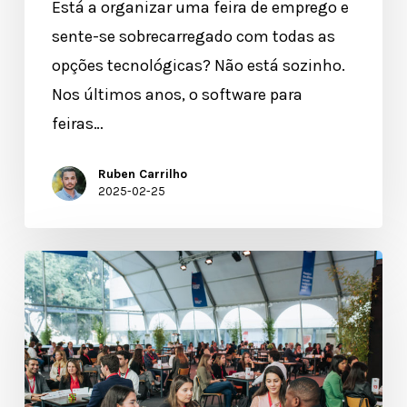
Está a organizar uma feira de emprego e
sente-se sobrecarregado com todas as
opções tecnológicas? Não está sozinho.
Nos últimos anos, o software para
feiras…
Ruben Carrilho
2025-02-25
Feiras
de
emprego:
o
que