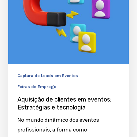
e
tecnologia
Captura de Leads em Eventos
Feiras de Emprego
Aquisição de clientes em eventos:
Estratégias e tecnologia
No mundo dinâmico dos eventos
profissionais, a forma como