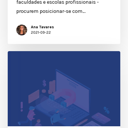
faculdades e escolas profissionais -
procurem posicionar-se com…
Ana Tavares
2021-09-22
Eventos:
Adoção
de
Novas
Táticas
de
Captura
de