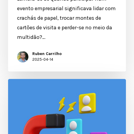
evento empresarial significava lidar com
crachás de papel, trocar montes de
cartões de visita e perder-se no meio da
multidão?…
Ruben Carrilho
2025-04-14
Aquisição
de
clientes
em
eventos:
Estratégias