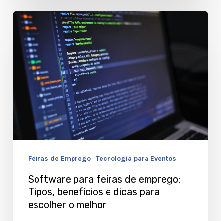
Software
para
feiras
de
emprego:
Tipos,
benefícios
e
dicas
Feiras de Emprego
Tecnologia para Eventos
para
escolher
Software para feiras de emprego:
Tipos, benefícios e dicas para
o
escolher o melhor
melhor