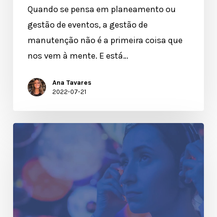
Quando se pensa em planeamento ou
gestão de eventos, a gestão de
manutenção não é a primeira coisa que
nos vem à mente. E está…
Ana Tavares
2022-07-21
Como
Organizar
uma
Feira
de
Emprego