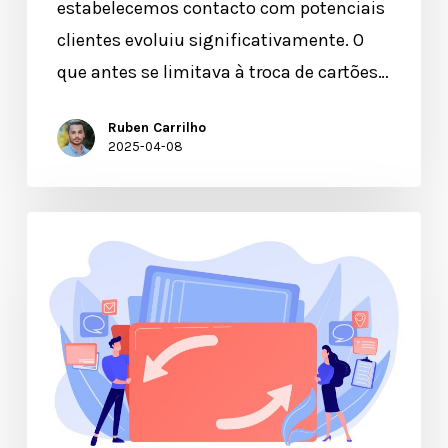
estabelecemos contacto com potenciais
clientes evoluiu significativamente. O
que antes se limitava à troca de cartões…
Ruben Carrilho
2025-04-08
Recolha
de
CV’s
nas
feiras
de
emprego: