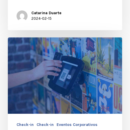
Catarina Duarte
2024-02-15
Check-
in
–
Escolha
a
Tecnologia
Certa
Para
O
Check-in
Check-in
Eventos Corporativos
Seu