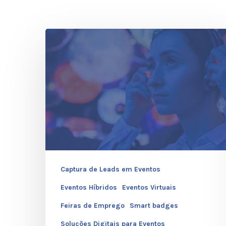
Como
Organizar
uma
Feira
de
Emprego
Híbrida
ou
Virtual
Captura de Leads em Eventos
Eventos Híbridos
Eventos Virtuais
Feiras de Emprego
Smart badges
Soluções Digitais para Eventos