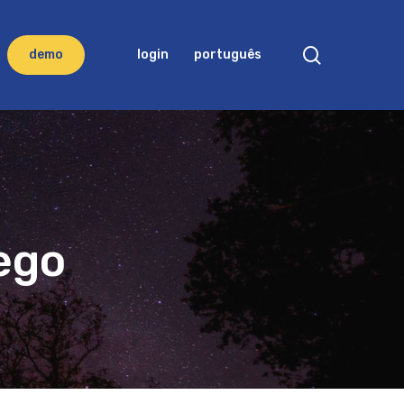
search
d
e
m
o
login
português
ego