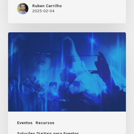
Ruben Carrilho
2025-02-04
Tecnologia
de
Eventos:
Como
está
a
Moldar
a
Indústria
em
Eventos
Recursos
2025
Soluções Digitais para Eventos