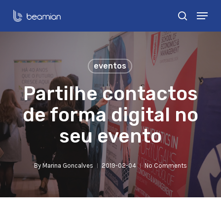
Skip
Menu
search
to
Close
main
Menu
content
eventos
Partilhe contactos
de forma digital no
seu evento
By
Marina Goncalves
2019-02-04
No Comments