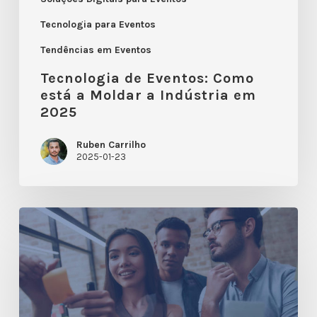
Tecnologia para Eventos
Tendências em Eventos
Tecnologia de Eventos: Como
está a Moldar a Indústria em
2025
Ruben Carrilho
2025-01-23
Criar
uma
Estratégia
de
Eventos